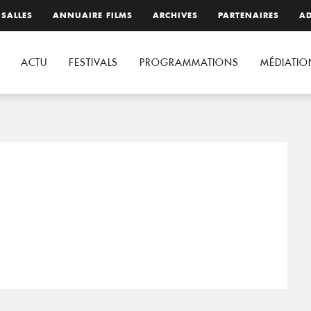
 SALLES
ANNUAIRE FILMS
ARCHIVES
PARTENAIRES
AD
ACTU
FESTIVALS
PROGRAMMATIONS
MÉDIATIO