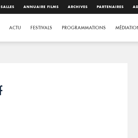
 SALLES
ANNUAIRE FILMS
ARCHIVES
PARTENAIRES
AD
ACTU
FESTIVALS
PROGRAMMATIONS
MÉDIATIO
f