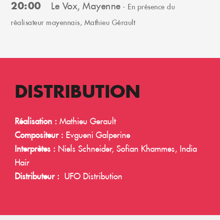
20:00
Le Vox, Mayenne
- En présence du
réalisateur mayennais, Mathieu Gérault
DISTRIBUTION
Réalisation :
Mathieu Gerault
Compositeur :
Evgueni Galperine
Interprètes :
Niels Schneider, Sofian Khammes, India
Hair
Distributeur :
UFO Distribution