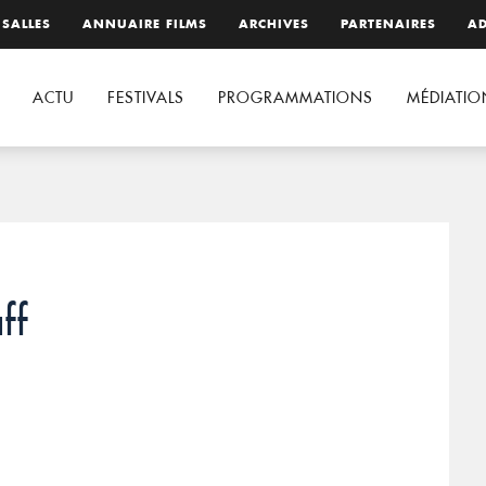
 SALLES
ANNUAIRE FILMS
ARCHIVES
PARTENAIRES
AD
ACTU
FESTIVALS
PROGRAMMATIONS
MÉDIATIO
ff