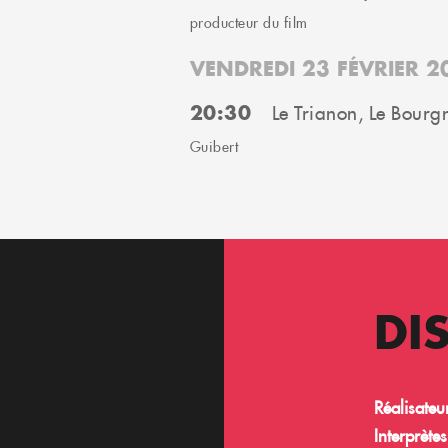
producteur du film
VENDREDI 23 FÉVRIER 2
20:30
Le Trianon, Le Bourg
Guibert
DI
Réalisateur
Interprète