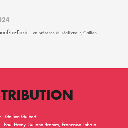
024
neuf-la-Forêt
- en présence du réalisateur, Gallien
STRIBUTION
 :
Gallien Guibert
s :
Paul Hamy, Suliane
Brahim, Françoise Lebrun