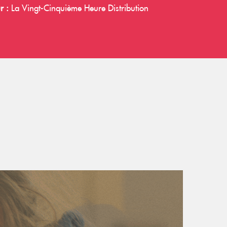
r :
La Vingt-Cinquième Heure Distribution