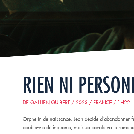
RIEN NI PERSON
DE GALLIEN GUIBERT / 2023 / FRANCE / 1H22
Orphelin de naissance, Jean décide d’abandonner fe
double-vie délinquante, mais sa cavale va le ramener 