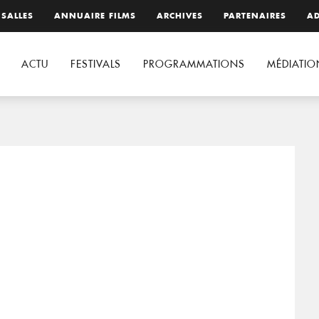
 SALLES
ANNUAIRE FILMS
ARCHIVES
PARTENAIRES
AD
ACTU
FESTIVALS
PROGRAMMATIONS
MÉDIATIO