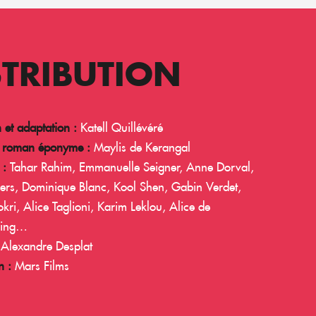
STRIBUTION
n et adaptation :
Katell Quillévéré
e roman éponyme :
Maylis de Kerangal
 :
Tahar Rahim, Emmanuelle Seigner, Anne Dorval,
ners, Dominique Blanc, Kool Shen, Gabin Verdet,
ri, Alice Taglioni, Karim Leklou, Alice de
aing…
Alexandre Desplat
n :
Mars Films