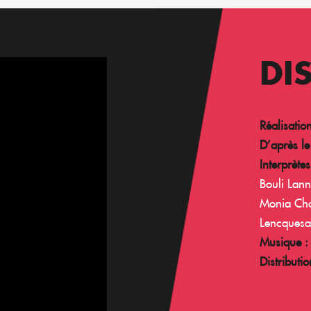
DI
Réalisatio
D’après l
Interprètes
Bouli Lan
Monia Chok
Lencques
Musique :
Distributio