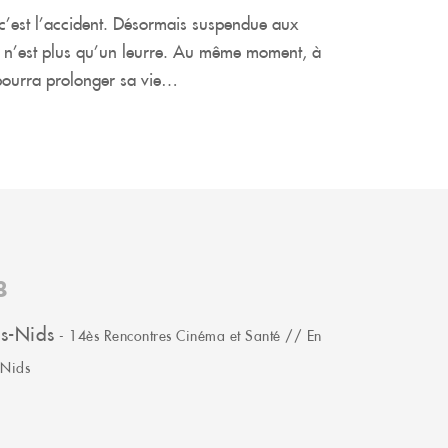
 c’est l’accident. Désormais suspendue aux
n n’est plus qu’un leurre. Au même moment, à
 pourra prolonger sa vie…
8
es-Nids
- 14ès Rencontres Cinéma et Santé // En
-Nids