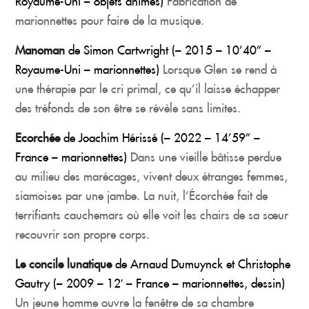
Royaume-Uni – objets animés)
Fabrication de
marionnettes pour faire de la musique.
Manoman
de Simon Cartwright (– 2015 – 10’40” –
Royaume-Uni – marionnettes)
Lorsque Glen se rend à
une thérapie par le cri primal, ce qu’il laisse échapper
des tréfonds de son être se révèle sans limites.
Ecorchée
de Joachim Hérissé (– 2022 – 14’59” –
France – marionnettes)
Dans une vieille bâtisse perdue
au milieu des marécages, vivent deux étranges femmes,
siamoises par une jambe. La nuit, l’Écorchée fait de
terrifiants cauchemars où elle voit les chairs de sa sœur
recouvrir son propre corps.
Le concile lunatique
de Arnaud Dumuynck et Christophe
Gautry (– 2009 – 12′ – France – marionnettes, dessin)
Un jeune homme ouvre la fenêtre de sa chambre