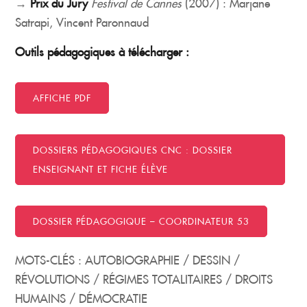
→
Prix du Jury
Festival de Cannes
(2007) : Marjane
Satrapi, Vincent Paronnaud
Outils pédagogiques à télécharger :
AFFICHE PDF
DOSSIERS PÉDAGOGIQUES CNC : DOSSIER
ENSEIGNANT ET FICHE ÉLÈVE
DOSSIER PÉDAGOGIQUE – COORDINATEUR 53
MOTS-CLÉS : AUTOBIOGRAPHIE / DESSIN /
RÉVOLUTIONS / RÉGIMES TOTALITAIRES / DROITS
HUMAINS / DÉMOCRATIE