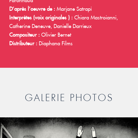
Paronnaud
D’après l’oeuvre de :
Marjane Satrapi
Interprètes (voix originales ) :
Chiara Mastroianni,
Catherine Deneuve, Danielle Darrieux
Compositeur :
Olivier Bernet
Distributeur :
Diaphana Films
GALERIE PHOTOS