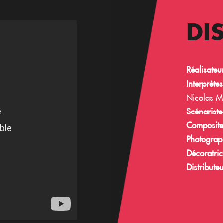
DI
Réalisateu
Interprètes
Nicolas M
Scénariste
Composite
Photograp
Décoratric
Distribute