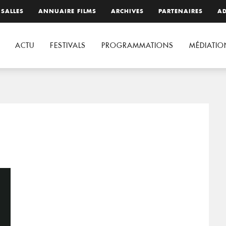
 SALLES
ANNUAIRE FILMS
ARCHIVES
PARTENAIRES
AD
ACTU
FESTIVALS
PROGRAMMATIONS
MÉDIATIO