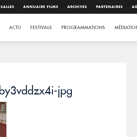
 SALLES
ANNUAIRE FILMS
ARCHIVES
PARTENAIRES
AD
ACTU
FESTIVALS
PROGRAMMATIONS
MÉDIATIO
by3vddzx4i-jpg