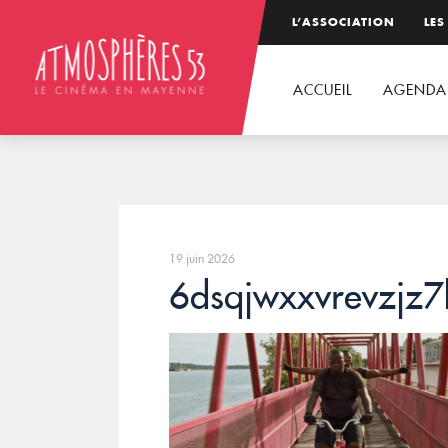
L’ASSOCIATION
LES
ACCUEIL
AGENDA
19 juin 2026
6dsqjwxxvrevzjz7