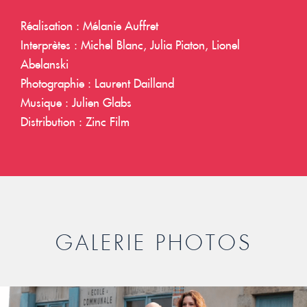
Réalisation : Mélanie Auffret
Interprètes : Michel Blanc, Julia Piaton, Lionel
Abelanski
Photographie : Laurent Dailland
Musique : Julien Glabs
Distribution : Zinc Film
GALERIE PHOTOS