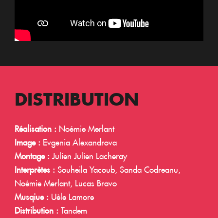
DISTRIBUTION
Réalisation :
Noémie Merlant
Image :
Evgenia Alexandrova
Montage :
Julien Julien Lacheray
Interprètes :
Souheila Yacoub, Sanda Codreanu,
Noémie Merlant, Lucas Bravo
Musqiue :
Uèle Lamore
Distribution :
Tandem