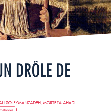
UN DRÔLE DE
LI SOLEYMANZADEH, MORTEZA AHADI
 métrages