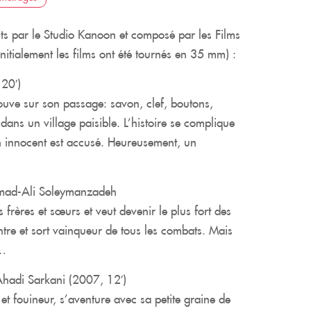
ts par le Studio Kanoon et composé par les Films
initialement les films ont été tournés en 35 mm) :
20′)
ouve sur son passage: savon, clef, boutons,
dans un village paisible. L’histoire se complique
un innocent est accusé. Heureusement, un
ad-Ali Soleymanzadeh
s frères et sœurs et veut devenir le plus fort des
ntre et sort vainqueur de tous les combats. Mais
c…
hadi Sarkani (2007, 12′)
t fouineur, s’aventure avec sa petite graine de