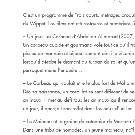
C’est un programme de Trois courts métrages produi
du Wippet. Les films ont été restaurés et numérisés (
–
Un jour, un Corbeau
d’Abdollah Alimorad (2007, 
Un corbeau cupide et gourmand vole tout ce qu’il tr
pièces de monnaie et bijoux, semant ainsi la zizanie 
lorsqu’il dérobe le diamant du turban du roi et qu’
perroquet mène l’enquête…
–
Le Corbeau qui voulait être le plus fort
de Mohamm
Dès sa naissance, un corbillat se sent différent de se
animaux. Il met au défi tous les animaux qu’il renco
un jour, il aperçoit son reflet dans les eaux d’un la
–
Le Moineau et la graine de cotonnier
de Morteza A
Dans une tribu de nomades, un jeune moineau, naïf e