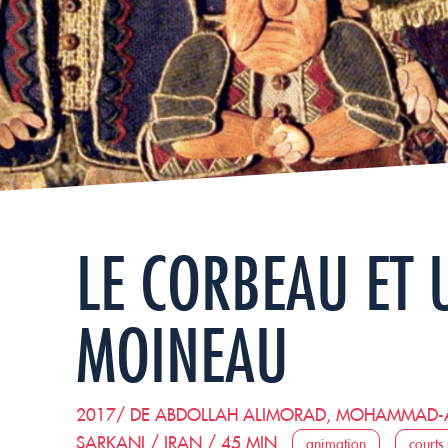
LE CORBEAU ET 
MOINEAU
2017/ DE ABDOLLAH ALIMORAD, MOHAMMAD-A
SARKANI / IRAN / 45 MIN
animation
courts