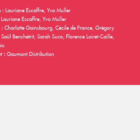
 :
Lauriane Escaffre, Yvo Muller
Lauriane Escaffre, Yvo Muller
 :
Charlotte Gainsbourg, Cécile de France, Grégory
Saül Benchetrit, Sarah Suco, Florence Loiret-Caille,
bic
r :
Gaumont Distribution