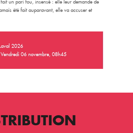
fait un pari fou, insensé : elle leur demande de
amais été fait auparavant, elle va accuser et
e Laval 2026
 – Vendredi 06 novembre, 08h45
STRIBUTION