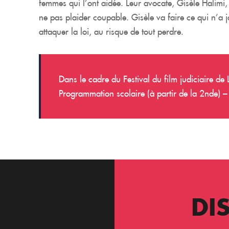
femmes qui l’ont aidée. Leur avocate, Gisèle Halimi, 
ne pas plaider coupable. Gisèle va faire ce qui n’a j
attaquer la loi, au risque de tout perdre.
Dans le cadre du Festival du film judiciaire d
Programmation scolaire (à partir de la 2nde)
DI