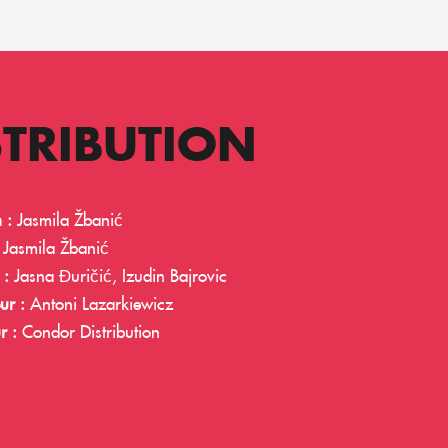
STRIBUTION
n :
Jasmila Žbanić
:
Jasmila Žbanić
s :
Jasna Đuričić, Izudin Bajrovic
ur :
Antoni Lazarkiewicz
r :
Condor Distribution