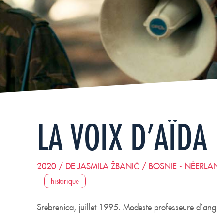
LA VOIX D’AÏDA
2020 / DE JASMILA ŽBANIĆ / BOSNIE - NÉERLA
historique
Srebrenica, juillet 1995. Modeste professeure d’angl