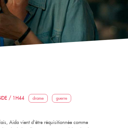
NDE / 1H44
drame
guerre
ais, Aida vient d’être réquisitionnée comme