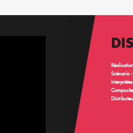
DI
Réalisatio
Scénario 
Interprète
Composite
Distributeu