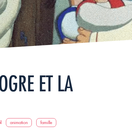
’OGRE ET LA
N
animation
famille