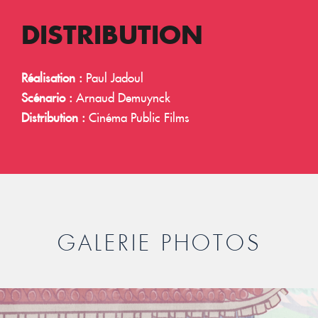
DISTRIBUTION
Réalisation :
Paul Jadoul
Scénario :
Arnaud Demuynck
Distribution :
Cinéma Public Films
GALERIE PHOTOS