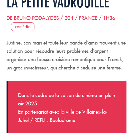
LA PETITE VADROUILLE
DE BRUNO PODALYDÈS / 204 / FRANCE / 1H36
comédie
Justine, son mari et toute leur bande d’amis trouvent une
solution pour résoudre leurs problèmes d’argent :
organiser une fausse croisière romantique pour Franck,
un gros investisseur, qui cherche à séduire une femme.
Dans le cadre de la saison de cinéma en plein
air 2025
En partenariat avec la ville de Villaines-la-
Juhel / REPLI : Boulodrome