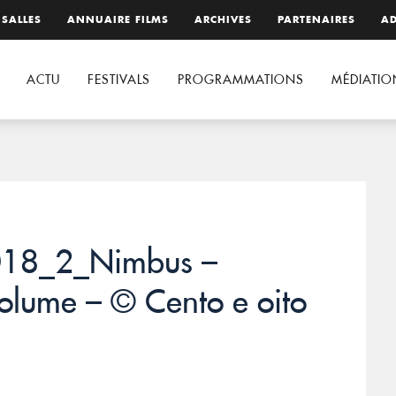
 SALLES
ANNUAIRE FILMS
ARCHIVES
PARTENAIRES
AD
ACTU
FESTIVALS
PROGRAMMATIONS
MÉDIATIO
18_2_Nimbus –
olume – © Cento e oito