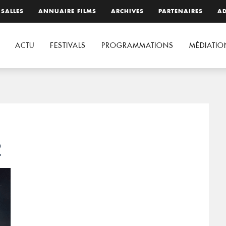
 SALLES
ANNUAIRE FILMS
ARCHIVES
PARTENAIRES
AD
ACTU
FESTIVALS
PROGRAMMATIONS
MÉDIATIO
2