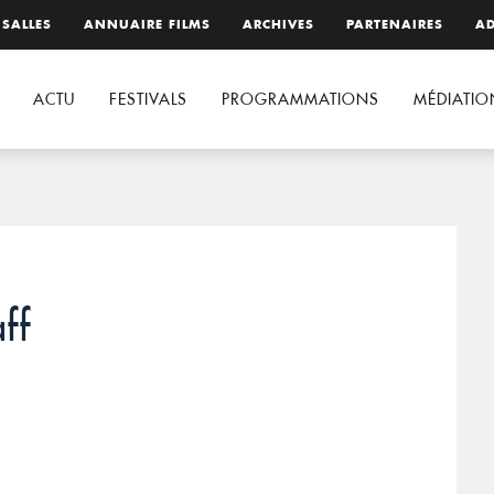
 SALLES
ANNUAIRE FILMS
ARCHIVES
PARTENAIRES
AD
ACTU
FESTIVALS
PROGRAMMATIONS
MÉDIATIO
ff