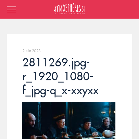
2 juin 2023
2811269.jpg-
r_1920_1080-
f_jpg-q_x-xxyxx