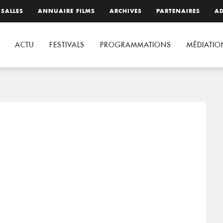
 SALLES
ANNUAIRE FILMS
ARCHIVES
PARTENAIRES
AD
ACTU
FESTIVALS
PROGRAMMATIONS
MÉDIATIO