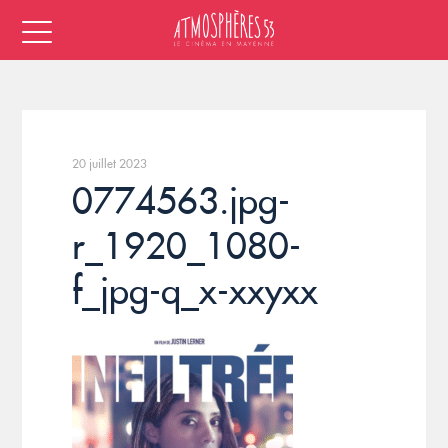
20 juillet 2023
0774563.jpg-
r_1920_1080-
f_jpg-q_x-xxyxx