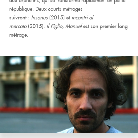
aux orphelins, qui se transforme rapidement en petite
république. Deux courts métrages
suivront :
Insanus
(2015) et
incontri al
mercato
(2015).
Il Figlio, Manuel
est son premier long
métrage.