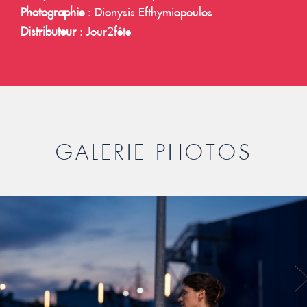
Photographie
: Dionysis Efthymiopoulos
Distributeur
: Jour2fête
GALERIE PHOTOS