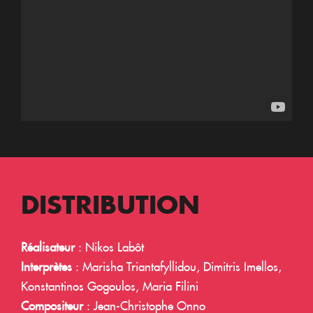
DISTRIBUTION
Réalisateur
: Nikos Labôt
Interprètes
: Marisha Triantafyllidou, Dimitris Imellos,
Konstantinos Gogoulos, Maria Filini
Compositeur
: Jean-Christophe Onno