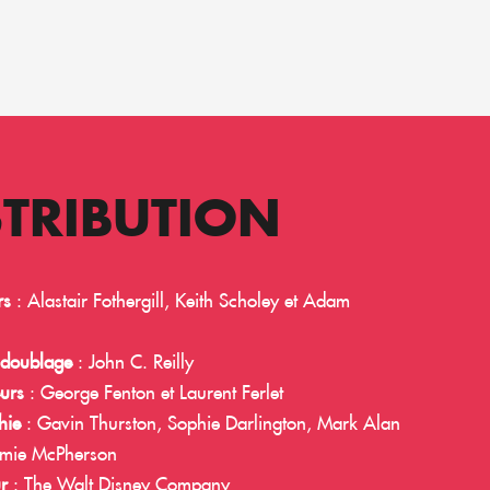
STRIBUTION
rs
: Alastair Fothergill, Keith Scholey et Adam
 doublage
: John C. Reilly
urs
: George Fenton et Laurent Ferlet
hie
: Gavin Thurston, Sophie Darlington, Mark Alan
Jamie McPherson
ur
: The Walt Disney Company