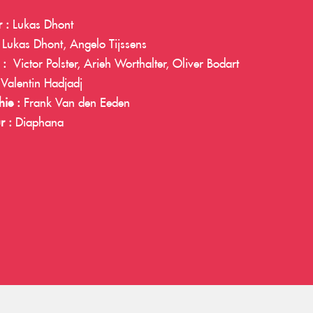
r :
Lukas Dhont
:
Lukas Dhont, Angelo Tijssens
s :
Victor Polster, Arieh Worthalter, Oliver Bodart
:
Valentin Hadjadj
ie :
Frank Van den Eeden
r :
Diaphana