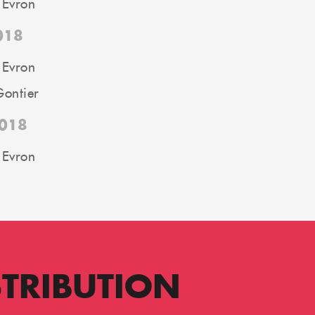
 Evron
018
 Evron
Gontier
018
 Evron
STRIBUTION