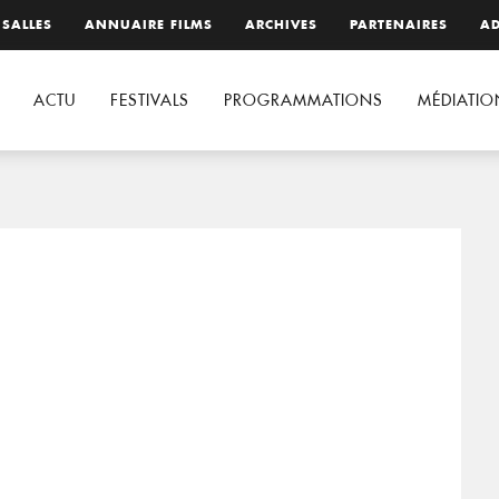
 SALLES
ANNUAIRE FILMS
ARCHIVES
PARTENAIRES
AD
ACTU
FESTIVALS
PROGRAMMATIONS
MÉDIATIO