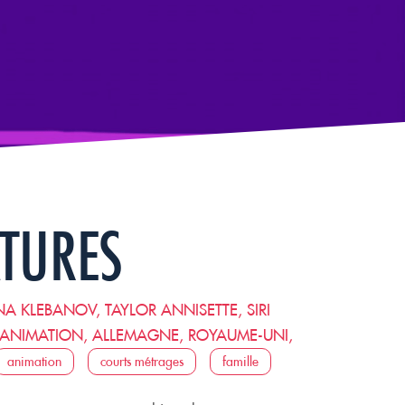
ATURES
NA KLEBANOV, TAYLOR ANNISETTE, SIRI
 ANIMATION, ALLEMAGNE, ROYAUME-UNI,
animation
courts métrages
famille