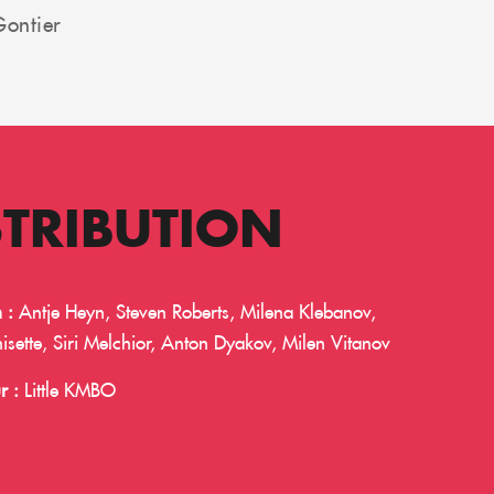
Gontier
STRIBUTION
n :
Antje Heyn, Steven Roberts, Milena Klebanov,
isette, Siri Melchior, Anton Dyakov, Milen Vitanov
r :
Little KMBO