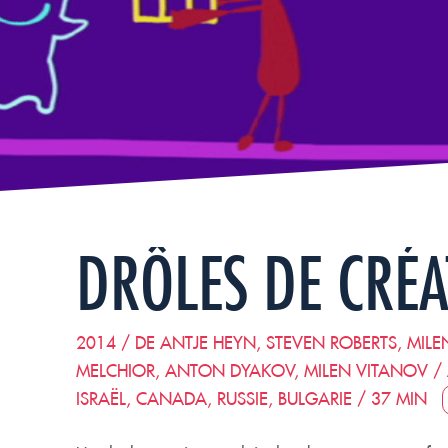
DRÔLES DE CRÉ
2014 / DE ANTJE HEYN, STEVEN ROBERTS, MILE
MELCHIOR, ANTON DYAKOV, MILEN VITANOV /
ISRAËL, CANADA, RUSSIE, BULGARIE / 37 MIN