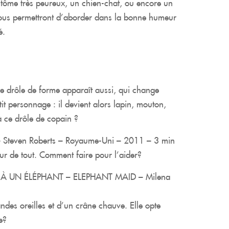
ntôme très peureux, un chien-chat, ou encore un
 nous permettront d’aborder dans la bonne humeur
é.
e drôle de forme apparaît aussi, qui change
t personnage : il devient alors lapin, mouton,
à ce drôle de copain ?
Steven Roberts – Royaume-Uni – 2011 – 3 min
ur de tout. Comment faire pour l’aider?
 À UN ÉLÉPHANT – ELEPHANT MAID – Milena
ndes oreilles et d’un crâne chauve. Elle opte
e?