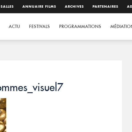
 SALLES
ANNUAIRE FILMS
ARCHIVES
PARTENAIRES
AD
ACTU
FESTIVALS
PROGRAMMATIONS
MÉDIATIO
hommes_visuel7