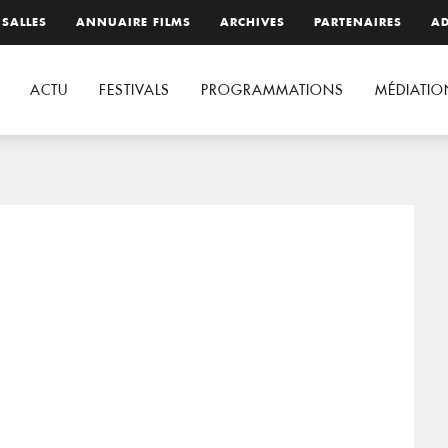
 SALLES
ANNUAIRE FILMS
ARCHIVES
PARTENAIRES
AD
ACTU
FESTIVALS
PROGRAMMATIONS
MÉDIATIO