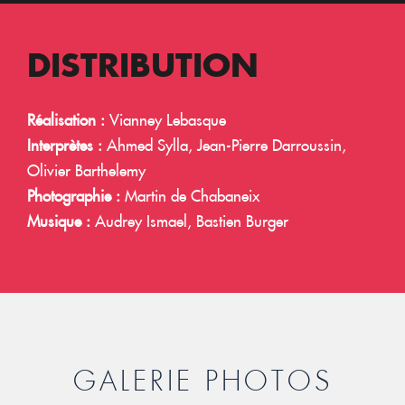
DISTRIBUTION
Réalisation :
Vianney Lebasque
Interprètes :
Ahmed Sylla, Jean-Pierre Darroussin,
Olivier Barthelemy
Photographie :
Martin de Chabaneix
Musique :
Audrey Ismael, Bastien Burger
GALERIE PHOTOS