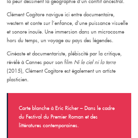
la peur dessinent la géographie d’un conflit ancestral.
Clément Cogitore navigue ici entre documentaire,
western et conte sur l’enfance, d’une puissance visuelle
et sonore inouïe. Une immersion dans un microcosme
hors du temps, un voyage au pays des légendes.
Cinéaste et documentariste, plébiscité par la critique,
révélé à Cannes pour son film
Ni le ciel ni la terre
(2015), Clément Cogitore est également un artiste
plasticien.
Carte blanche à Eric Richer – Dans le cadre
du Festival du Premier Roman et des
littératures contemporaines.