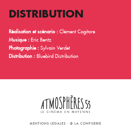
DISTRIBUTION
Réalisation et scénario :
Clément Cogitore
Musique :
Eric Bentz
Photographie :
Sylvain Verdet
Distribution :
Bluebird Distribution
MENTIONS LÉGALES
-
© LA CONFISERIE