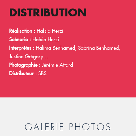
DISTRIBUTION
Réalisation :
Hafsia Herzi
Scénario :
Hafsia Herzi
Interprètes :
Halima Benhamed, Sabrina Benhamed,
Justine Grégory…
Photographie :
Jérémie Attard
Distributeur :
SBS
GALERIE PHOTOS