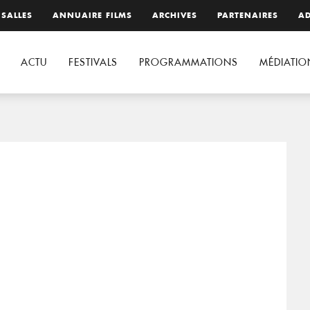
 SALLES
ANNUAIRE FILMS
ARCHIVES
PARTENAIRES
AD
ACTU
FESTIVALS
PROGRAMMATIONS
MÉDIATIO