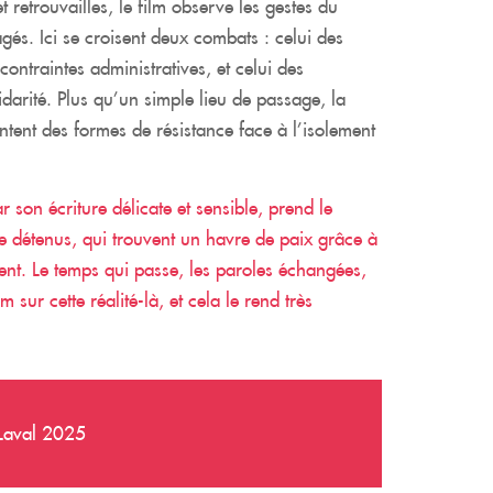
t retrouvailles, le film observe les gestes du
agés. Ici se croisent deux combats : celui des
contraintes administratives, et celui des
darité. Plus qu’un simple lieu de passage, la
ent des formes de résistance face à l’isolement
ar son écriture délicate et sensible, prend le
de détenus, qui trouvent un havre de paix grâce à
lent. Le temps qui passe, les paroles échangées,
 sur cette réalité-là, et cela le rend très
 Laval 2025