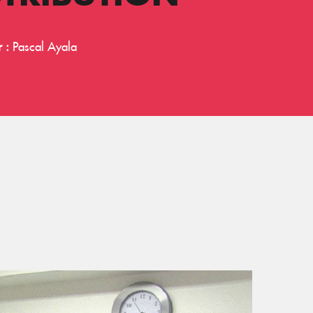
 :
Pascal Ayala