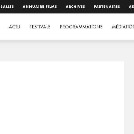
 SALLES
ANNUAIRE FILMS
ARCHIVES
PARTENAIRES
AD
ACTU
FESTIVALS
PROGRAMMATIONS
MÉDIATIO