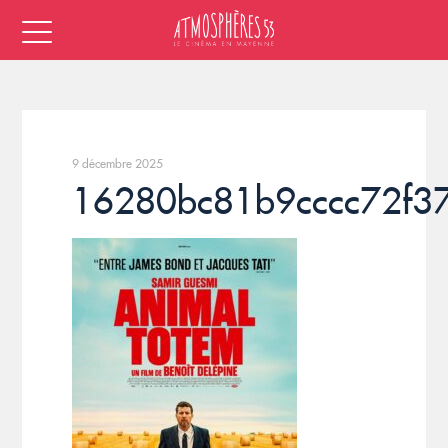
9 décembre 2025
16280bc81b9cccc72f3