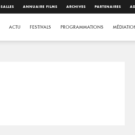
 SALLES
ANNUAIRE FILMS
ARCHIVES
PARTENAIRES
AD
ACTU
FESTIVALS
PROGRAMMATIONS
MÉDIATIO