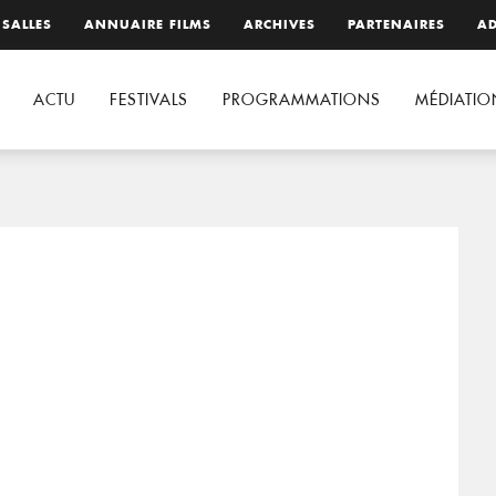
 SALLES
ANNUAIRE FILMS
ARCHIVES
PARTENAIRES
AD
ACTU
FESTIVALS
PROGRAMMATIONS
MÉDIATIO