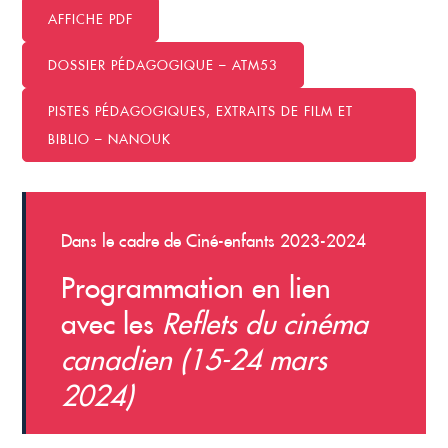
AFFICHE PDF
DOSSIER PÉDAGOGIQUE – ATM53
PISTES PÉDAGOGIQUES, EXTRAITS DE FILM ET
BIBLIO – NANOUK
Dans le cadre de Ciné-enfants 2023-2024
Programmation en lien
avec les
Reflets du cinéma
canadien (15-24 mars
2024)