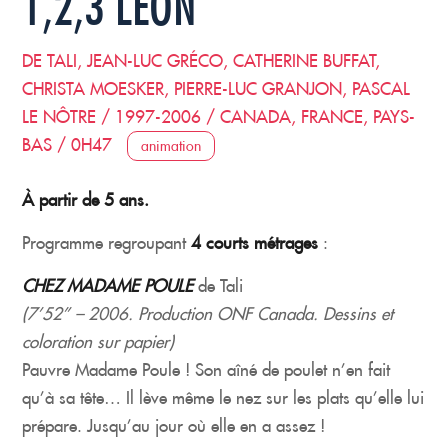
1,2,3 LÉON
DE TALI, JEAN-LUC GRÉCO, CATHERINE BUFFAT,
CHRISTA MOESKER, PIERRE-LUC GRANJON, PASCAL
LE NÔTRE / 1997-2006 / CANADA, FRANCE, PAYS-
BAS / 0H47
animation
À partir de 5 ans.
Programme regroupant
4 courts métrages
:
CHEZ MADAME POULE
de Tali
(7’52’’ – 2006. Production ONF Canada. Dessins et
coloration sur papier)
Pauvre Madame Poule ! Son aîné de poulet n’en fait
qu’à sa tête… Il lève même le nez sur les plats qu’elle lui
prépare. Jusqu’au jour où elle en a assez !