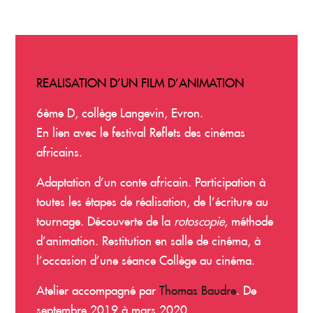
REALISATION D’UN FILM D’ANIMATION
6
ème
D, collège Langevin, Evron.
En lien avec le festival Reflets des cinémas
africains.
Adaptation d’un conte africain. Participation à
toutes les étapes de réalisation, de l’écriture au
tournage. Découverte de la
rotoscopie
, méthode
d’animation. Restitution en salle de cinéma, à
l’occasion d’une séance Collège au cinéma.
Atelier accompagné par
Thomas Baudre
. De
septembre 2019 à mars 2020.