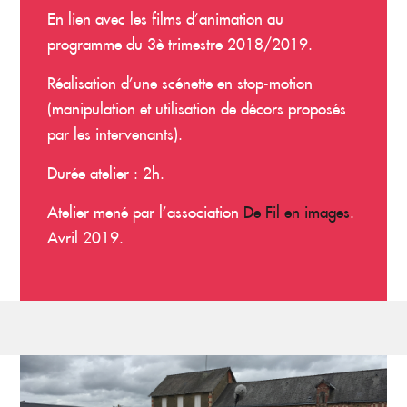
En lien avec les films d’animation au
programme du 3è trimestre 2018/2019.
Réalisation d’une scénette en stop-motion
(manipulation et utilisation de décors proposés
par les intervenants).
Durée atelier : 2h.
Atelier mené par l’association
De Fil en images
.
Avril 2019.