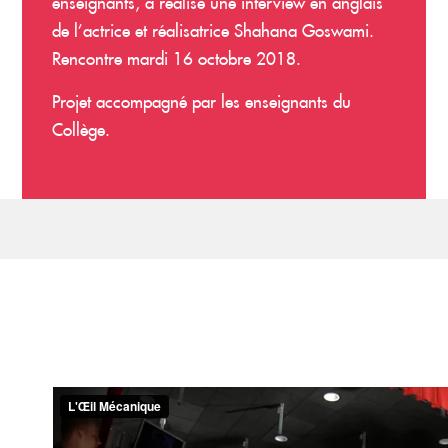
enseignants, a réalisé une interview en anglais
de l’actrice et réalisatrice Shahana Goswami.
Rencontre mardi 16 octobre 2018.
Projet accompagné par les enseignants du
Collège.