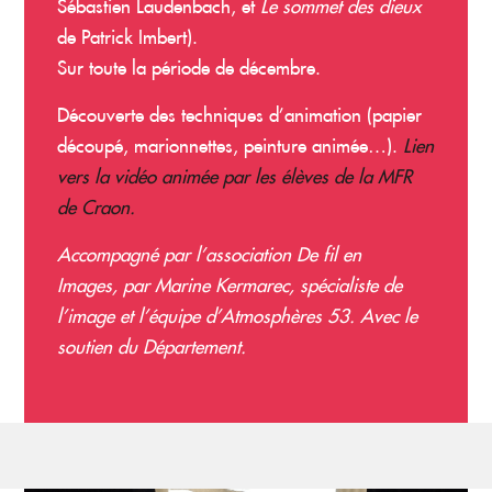
Sébastien Laudenbach, et
Le sommet des dieux
de Patrick Imbert).
Sur toute la période de décembre.
Découverte des techniques d’animation (papier
découpé, marionnettes, peinture animée…).
Lien
vers la vidéo animée par les élèves de la MFR
de Craon.
Accompagné par l’association De fil en
Images, par
Marine Kermarec, spécialiste de
l’image et l’équipe d’Atmosphères 53
. Avec le
soutien du Département.