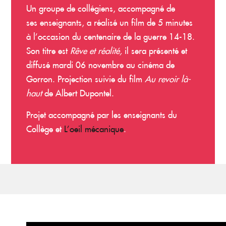
Un groupe de collégiens, accompagné de
ses enseignants, a réalisé un film de 5 minutes
à l’occasion du centenaire de la guerre 14-18.
Son titre est
Rêve et réalité,
il sera présenté et
diffusé mardi 06 novembre au cinéma de
Gorron. Projection suivie du film
Au revoir là-
haut
de Albert Dupontel.
Projet accompagné par les enseignants du
Collège et
L’oeil mécanique
.