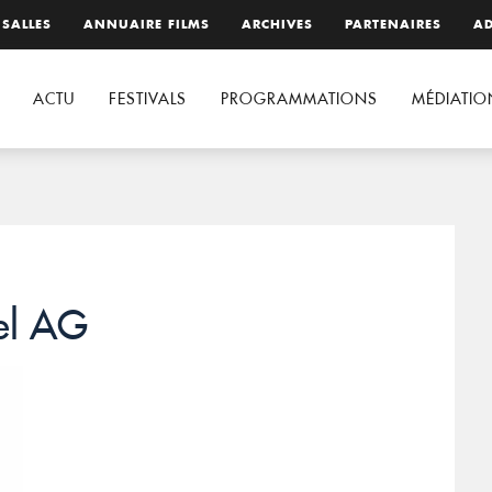
 SALLES
ANNUAIRE FILMS
ARCHIVES
PARTENAIRES
AD
ACTU
FESTIVALS
PROGRAMMATIONS
MÉDIATIO
el AG