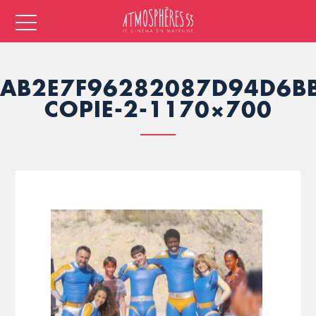
AB2E7F96282087D94D6BB
COPIE-2-1170×700