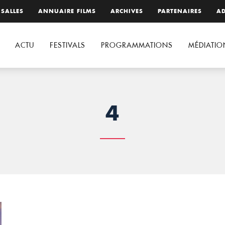
 SALLES
ANNUAIRE FILMS
ARCHIVES
PARTENAIRES
AD
ACTU
FESTIVALS
PROGRAMMATIONS
MÉDIATIO
4