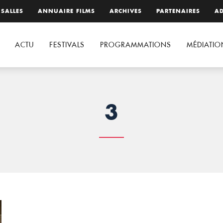
 SALLES
ANNUAIRE FILMS
ARCHIVES
PARTENAIRES
AD
ACTU
FESTIVALS
PROGRAMMATIONS
MÉDIATIO
3